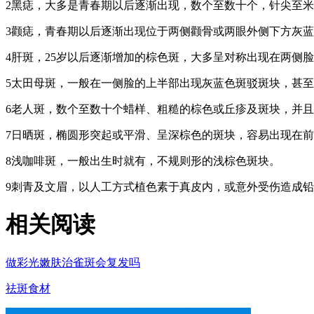
2黑痣，大多是青春期以后逐渐出现，数个至数十个，针尖至
3颧痣，青春期以后逐渐出现位于两侧颧骨或两眼外侧下方灰
4肝斑，25岁以后逐渐增加的棕色斑，大多呈对称出现在两侧
5太田母斑，一般在一侧脸的上半部出现灰蓝色斑驳斑块，甚
6老人斑，数个至数十个蜡样、粗糙的棕色或丘疹及斑块，并
7日晒斑，椭圆形突起或平滑、呈深棕色的斑块，容易出现在前
8浅咖啡斑，一般出生时就有，不规则形的浅棕色斑块。
9刺青及文眉，以人工方式植色素于真皮内，或意外受伤造成
相关阅读
做彩光嫩肤治雀斑会复发吗
祛斑食材