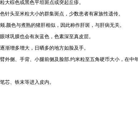
米粒大棕色或黑色平坦斑点或突起丘疹。
蓝色针头至米粒大小的群集斑点，少数患者有家族性遗传。
脸颊.颜色与煮熟的猪肝相似，因此称作肝斑，与肝病无关。
至眼球巩膜也会有灰蓝色，色素深至真皮层。
且逐渐增多增大，日晒多的地方如脸及手。
臂外侧、手背、小腿前侧及脸部.约米粒至五角硬币大小，在中
铅笔芯、铁末等进入皮内。