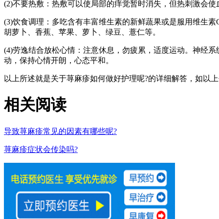
(2)不要热敷：热敷可以使局部的痒觉暂时消失，但热刺激会
(3)饮食调理：多吃含有丰富维生素的新鲜蔬果或是服用维生
胡萝卜、香蕉、苹果、萝卜、绿豆、薏仁等。
(4)劳逸结合放松心情：注意休息，勿疲累，适度运动。神经
动，保持心情开朗，心态平和。
以上所述就是关于荨麻疹如何做好护理呢?的详细解答，如以
相关阅读
导致荨麻疹常见的因素有哪些呢?
荨麻疹症状会传染吗?