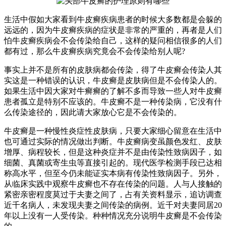
生活中假如大家看到牛皮癣疾病患者的时候大多数都是会躲的
远远的，因为牛皮癣疾病的症状是非常的严重的，再者是人们
怕牛皮癣疾病会不会传染给自己，这样的疑问相信很多的人们
都有过，那么牛皮癣疾病究竟会不会传染给别人呢?
事实上并不是所有的皮肤病都会传染，得了牛皮癣会传染人其
实这是一种错误的认识，牛皮癣是皮肤病但是不会传染人的。
如果生活中因大家对牛癣癣的了解不多而导致一些人对牛皮癣
患者孤立是特别不应该的。牛皮癣不是一种传染病，它没有什
么传染途径的，因此请大家放心它是不会传染的。
牛皮癣是一种慢性炎症性皮肤病，只要大家细心留意在生活中
也可通过实际的情况做出判断。牛皮癣病变虽颜色发红、皮肤
增厚、病程较长，但是这种炎症并不是由传染性致病因子，如
细菌、真菌或寄生虫等直接引起的。现代医学检测手段已达相
称高水平，但至今仍未能证实本病有传染性致病因子。另外，
从临床实践中观察牛皮癣也不存在传染的问题。人与人接触的
紧密亲密程度莫过于夫妻之间了，占有关资料显示，追访调查
近千名病人，未发现夫妻之间传染的病例。近千对夫妻同居20
年以上没有一人受传染。种种情况充分说明牛皮癣是不会传染