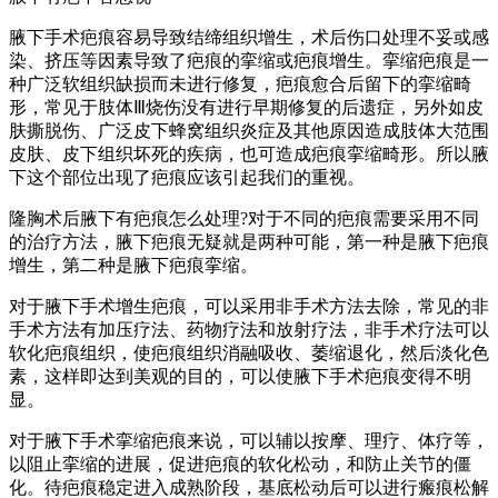
腋下手术疤痕容易导致结缔组织增生，术后伤口处理不妥或感
染、挤压等因素导致了疤痕的挛缩或疤痕增生。挛缩疤痕是一
种广泛软组织缺损而未进行修复，疤痕愈合后留下的挛缩畸
形，常见于肢体Ⅲ烧伤没有进行早期修复的后遗症，另外如皮
肤撕脱伤、广泛皮下蜂窝组织炎症及其他原因造成肢体大范围
皮肤、皮下组织坏死的疾病，也可造成疤痕挛缩畸形。所以腋
下这个部位出现了疤痕应该引起我们的重视。
隆胸术后腋下有疤痕怎么处理?对于不同的疤痕需要采用不同
的治疗方法，腋下疤痕无疑就是两种可能，第一种是腋下疤痕
增生，第二种是腋下疤痕挛缩。
对于腋下手术增生疤痕，可以采用非手术方法去除，常见的非
手术方法有加压疗法、药物疗法和放射疗法，非手术疗法可以
软化疤痕组织，使疤痕组织消融吸收、萎缩退化，然后淡化色
素，这样即达到美观的目的，可以使腋下手术疤痕变得不明
显。
对于腋下手术挛缩疤痕来说，可以辅以按摩、理疗、体疗等，
以阻止挛缩的进展，促进疤痕的软化松动，和防止关节的僵
化。待疤痕稳定进入成熟阶段，基底松动后可以进行瘢痕松解