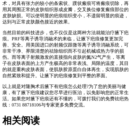
术，对具有张力的较小的条索状、蹼状瘢痕可将瘢痕切除，再
用其周围正常的皮肤组织形成皮瓣，交叉换位修复瘢痕部位的
皮肤缺损。可以使明显的疤痕组织变小，不遗留明显的痕迹，
达到与正常皮肤颜色接近的效果。
当然目前的科技进步，也不仅仅是这两种方法就能治疗腋下疤
痕。PRF等离子诱导消融术的来临，让腋下疤痕修复更加完
善、安全。用美国进口的射频仪跟微等离子诱导消融系统，可
非常干净、界限清楚的祛除组织而不引起机械或热力学的损
伤。而等离子射频激发的直接指向皮肤的氮N2气产生，等离
子在皮肤表面的上方产生极高的非常表浅、局限的温度，其目
的就是重构皮肤表面，使肌肤胶原蛋白自体再生，实现肌肤的
自然紧致和提升。让腋下的疤痕修复到平整的界面。
以上就是对隆胸术后腋下有疤痕怎么处理?为了您的美丽与健
康，有了腋下疤痕建议您尽早进行医治，以免影响您的正常生
活。如果您对腋下疤痕还有不懂的，可拨打我们的免费祛疤热
线：0731 88718106与专家更多免费交流。
相关阅读